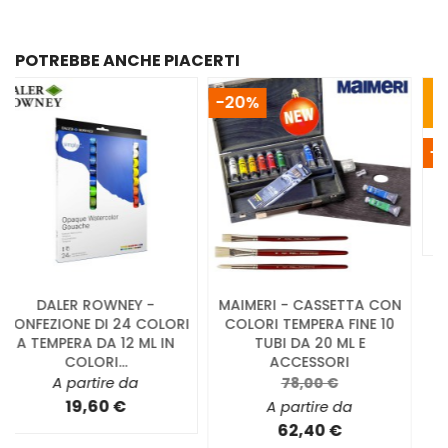
POTREBBE ANCHE PIACERTI
IN
MAIMERI - CONFEZIONE
BELLEARTI.IT - SET AMBRA
OFFERTA!
CON 12 TUBI DA 20 ML DI
CON 5 PENNELLI
COLORI TEMPERA FINE
TINTORETTO IN PELO
-5,00 €
SINTETICO
32,50 €
A partire da
12,35 €
A partire da
27,50 €