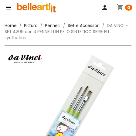
shopping_cart

person
0
Home
Pittura
Pennelli
Set e Accessori
DA VINCI -
SET 4209 con 3 PENNELLI IN PELO SINTETICO SERIE FIT
synthetics