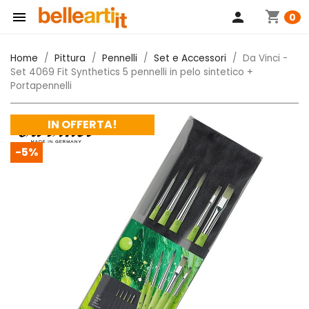
shopping_cart

person
0
Home
Pittura
Pennelli
Set e Accessori
Da Vinci -
Set 4069 Fit Synthetics 5 pennelli in pelo sintetico +
Portapennelli
IN OFFERTA!
-5%