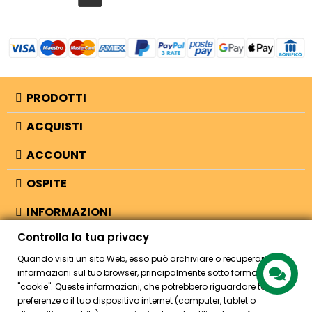
PRODOTTI
ACQUISTI
ACCOUNT
OSPITE
INFORMAZIONI
Controlla la tua privacy
NEGOZIO
Quando visiti un sito Web, esso può archiviare o recuperare
informazioni sul tuo browser, principalmente sotto forma di
"cookie". Queste informazioni, che potrebbero riguardare te, le tue
© 2026 - Bellearti.it -
credits
preferenze o il tuo dispositivo internet (computer, tablet o