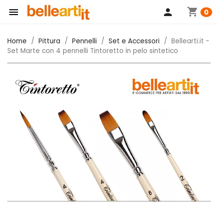
shopping_cart

person
0
Home
Pittura
Pennelli
Set e Accessori
Bellearti.it -
Set Marte con 4 pennelli Tintoretto in pelo sintetico