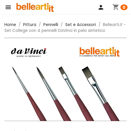
shopping_cart

person
0
Home
Pittura
Pennelli
Set e Accessori
Bellearti.it -
Set College con 4 pennelli DaVinci in pelo sintetico