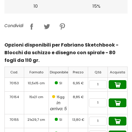
10
15%
Condividi
Opzioni disponibili per Fabriano Sketchbook -
Blocchi da schizzo e disegno con spirale - 80
fogli da 110 gr.
Cod.
Formato
Disponibile
Prezzo
Q.tà
Acquista
70153
10,5x15 cm
SI
6,95 €
70154
15x21 cm
15gg
8,85 €
in
arrivo: 5
70155
21x29,7 cm
SI
13,80 €