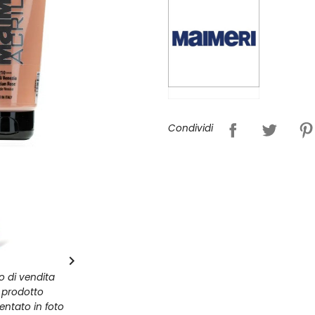
Condividi

zo di vendita
l prodotto
entato in foto