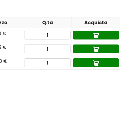
zzo
Q.tà
Acquista
0 €
5 €
80 €