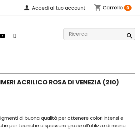
shopping_cart
person
Carrello
Accedi al tuo account
0

MERI ACRILICO ROSA DI VENEZIA (210)
 pigmenti di buona qualità per ottenere colori intensi e
he per tecniche a spessore grazie all’utilizzo di resina