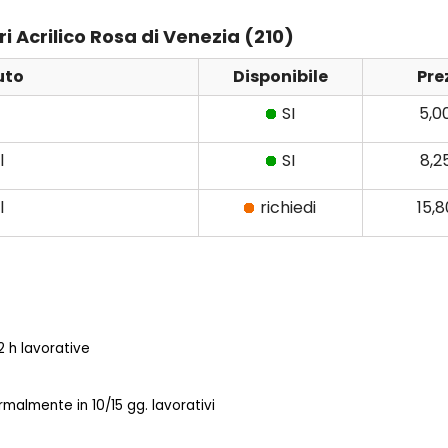
ri Acrilico Rosa di Venezia (210)
uto
Disponibile
Pre
SI
5,0
l
SI
8,2
l
richiedi
15,
 h lavorative
almente in 10/15 gg. lavorativi