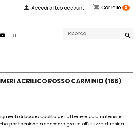
shopping_cart
person
Carrello
Accedi al tuo account
0

IMERI ACRILICO ROSSO CARMINIO (166)
 pigmenti di buona qualità per ottenere colori intensi e
he per tecniche a spessore grazie all’utilizzo di resina