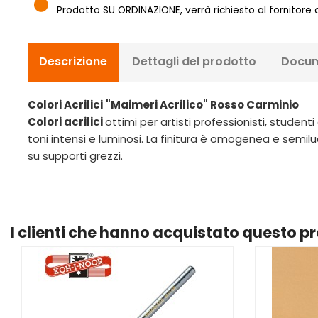
Prodotto SU ORDINAZIONE, verrà richiesto al fornitore
Descrizione
Dettagli del prodotto
Docum
Colori Acrilici
"Maimeri Acrilico" Rosso Carminio
Colori acrilici
ottimi per artisti professionisti, stude
toni intensi e luminosi. La finitura è omogenea e semilu
su supporti grezzi.
I clienti che hanno acquistato questo 