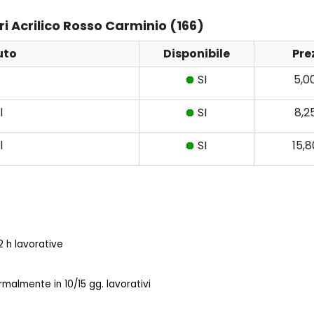
eri Acrilico Rosso Carminio (166)
uto
Disponibile
Pre
SI
5,0
l
SI
8,2
l
SI
15,
 h lavorative
almente in 10/15 gg. lavorativi