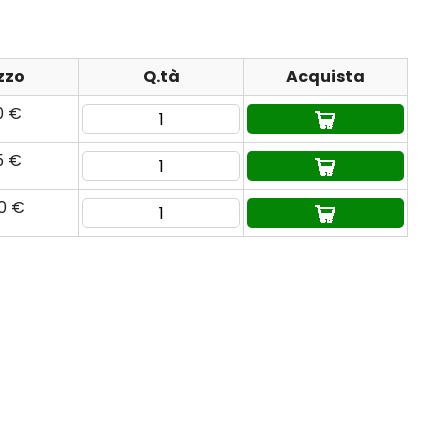
zzo
Q.tà
Acquista
0 €
5 €
80 €