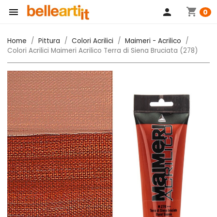
shopping_cart

person
0
Home
Pittura
Colori Acrilici
Maimeri - Acrilico
Colori Acrilici Maimeri Acrilico Terra di Siena Bruciata (278)