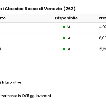
eri Classico Rosso di Venezia (262)
uto
Disponibile
Pre
SI
4,0
SI
8,0
l
SI
15,
 h lavorative
almente in 10/15 gg. lavorativi