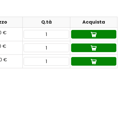
zzo
Q.tà
Acquista
0 €
0 €
80 €