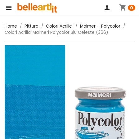
shopping_cart

person
0
Home
Pittura
Colori Acrilici
Maimeri - Polycolor
Colori Acrilici Maimeri Polycolor Blu Celeste (366)