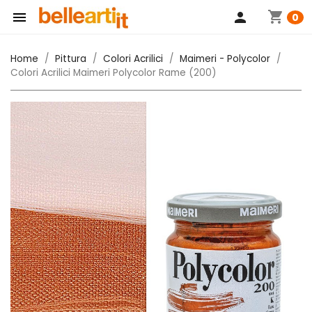
shopping_cart

person
0
Home
Pittura
Colori Acrilici
Maimeri - Polycolor
Colori Acrilici Maimeri Polycolor Rame (200)