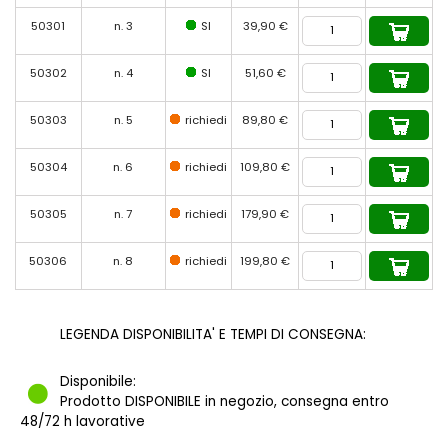
50301
n. 3
SI
39,90 €
50302
n. 4
SI
51,60 €
50303
n. 5
richiedi
89,80 €
50304
n. 6
richiedi
109,80 €
50305
n. 7
richiedi
179,90 €
50306
n. 8
richiedi
199,80 €
LEGENDA DISPONIBILITA' E TEMPI DI CONSEGNA:
Disponibile:
Prodotto DISPONIBILE in negozio, consegna entro
48/72 h lavorative