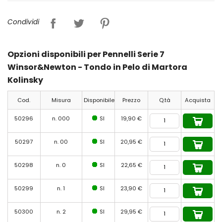
Condividi
Opzioni disponibili per Pennelli Serie 7
Winsor&Newton - Tondo in Pelo di Martora
Kolinsky
Cod.
Misura
Disponibile
Prezzo
Q.tà
Acquista
50296
n. 000
SI
19,90 €
50297
n. 00
SI
20,95 €
50298
n. 0
SI
22,65 €
50299
n. 1
SI
23,90 €
50300
n. 2
SI
29,95 €