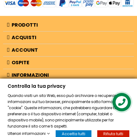
PRODOTTI
ACQUISTI
ACCOUNT
OSPITE
INFORMAZIONI
Controlla la tua privacy
NEGOZIO
Quando visiti un sito Web, esso può archiviare o recuperare
informazioni sul tuo browser, principalmente sotto forma di
Contact us
"cookie". Queste informazioni, che potrebbero riguardare te, le tue
© 2026 - Bellearti.it -
credits
preferenze o il tuo dispositivo internet (computer, tablet o
dispositivo mobile), sono principalmente utilizzate per far
funzionare il sito come ti aspetti.
Ulteriori informazioni
Accetta tutti
Rifiuta tutti
HOME
ACCOUNT
CASSA
CERCA