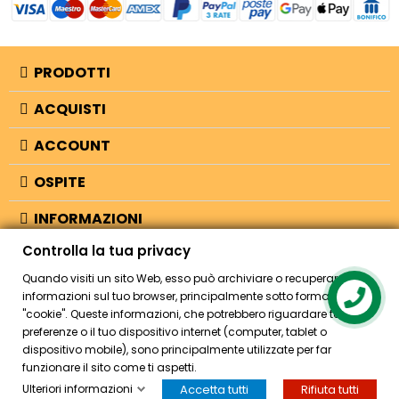
PRODOTTI
ACQUISTI
ACCOUNT
OSPITE
INFORMAZIONI
Controlla la tua privacy
NEGOZIO
Quando visiti un sito Web, esso può archiviare o recuperare
informazioni sul tuo browser, principalmente sotto forma di
Contact us
"cookie". Queste informazioni, che potrebbero riguardare te, le tue
© 2026 - Bellearti.it -
credits
preferenze o il tuo dispositivo internet (computer, tablet o
dispositivo mobile), sono principalmente utilizzate per far
funzionare il sito come ti aspetti.
Ulteriori informazioni
Accetta tutti
Rifiuta tutti
HOME
ACCOUNT
CASSA
CERCA