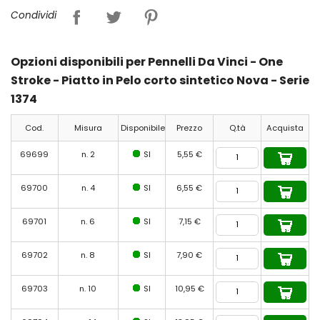
Condividi
Opzioni disponibili per Pennelli Da Vinci - One
Stroke - Piatto in Pelo corto sintetico Nova - Serie
1374
Cod.
Misura
Disponibile
Prezzo
Q.tà
Acquista
69699
n. 2
SI
5,55 €
69700
n. 4
SI
6,55 €
69701
n. 6
SI
7,15 €
69702
n. 8
SI
7,90 €
69703
n. 10
SI
10,95 €