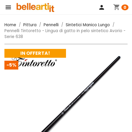
shopping_cart

person
0
Home
Pittura
Pennelli
Sintetici Manico Lungo
Pennelli Tintoretto - Lingua di gatto in pelo sintetico Avorio -
Serie 638
IN OFFERTA!
-5%