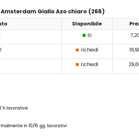
ens Amsterdam Giallo Azo chiaro (268)
uto
Disponibile
Pre
l
SI
7,2
l
richiedi
16,
richiedi
29,
 h lavorative
almente in 10/15 gg. lavorativi