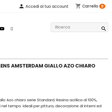
shopping_cart
person
Carrello
Accedi al tuo account
0

ALENS AMSTERDAM GIALLO AZO CHIARO
llo Azo chiaro serie Standard. Resina acrilica al 100%,
li nel tempo. Ideali per pittura, decorazione di interni ed