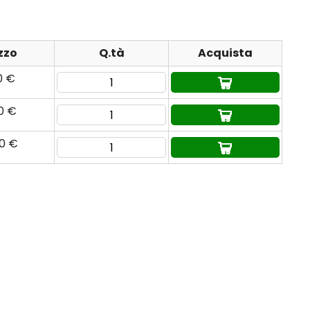
zzo
Q.tà
Acquista
0 €
90 €
60 €