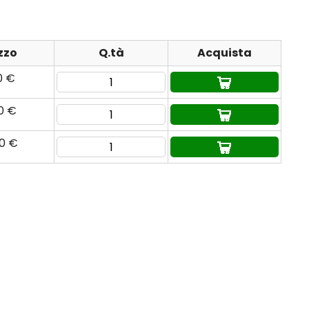
zzo
Q.tà
Acquista
0 €
90 €
60 €