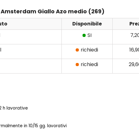
ens Amsterdam Giallo Azo medio (269)
uto
Disponibile
Pre
l
SI
7,2
l
richiedi
16,
richiedi
29,
 h lavorative
almente in 10/15 gg. lavorativi