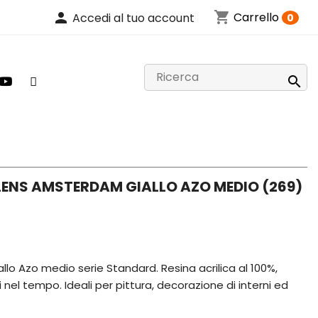
shopping_cart
person
Carrello
Accedi al tuo account
0

LENS AMSTERDAM GIALLO AZO MEDIO (269)
allo Azo medio serie Standard. Resina acrilica al 100%,
li nel tempo. Ideali per pittura, decorazione di interni ed