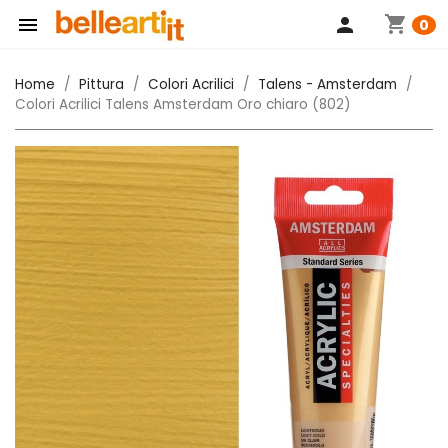
shopping_cart

person
0
Home
Pittura
Colori Acrilici
Talens - Amsterdam
Colori Acrilici Talens Amsterdam Oro chiaro (802)