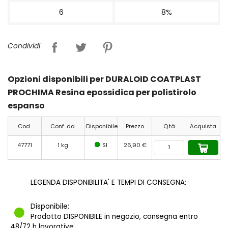
6
8%
Condividi
Opzioni disponibili per DURALOID COATPLAST
PROCHIMA Resina epossidica per polistirolo
espanso
Cod.
Conf. da
Disponibile
Prezzo
Q.tà
Acquista
47771
1 kg
SI
26,90 €
LEGENDA DISPONIBILITA' E TEMPI DI CONSEGNA:
Disponibile:
Prodotto DISPONIBILE in negozio, consegna entro
48/72 h lavorative