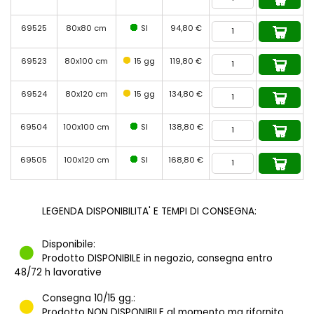
69525
80x80 cm
SI
94,80 €
69523
80x100 cm
15 gg
119,80 €
69524
80x120 cm
15 gg
134,80 €
69504
100x100 cm
SI
138,80 €
69505
100x120 cm
SI
168,80 €
LEGENDA DISPONIBILITA' E TEMPI DI CONSEGNA:
Disponibile:
Prodotto DISPONIBILE in negozio, consegna entro
48/72 h lavorative
Consegna 10/15 gg.:
Prodotto NON DISPONIBILE al momento ma rifornito