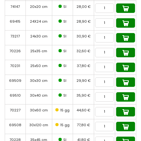
74147
20x20 cm
SI
28,00 €
69415
24X24 cm
SI
28,90 €
73217
24x30 cm
SI
30,90 €
70226
25x35 cm
SI
32,60 €
70231
25x50 cm
SI
37,80 €
69509
30x30 cm
SI
29,90 €
69510
30x40 cm
SI
35,90 €
70227
30x60 cm
15 gg
44,60 €
69508
30x120 cm
15 gg
77,80 €
70228
35x45 cm
SI
41,80 €