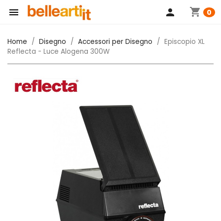
shopping_cart

person
0
Home
Disegno
Accessori per Disegno
Episcopio XL
Reflecta - Luce Alogena 300W