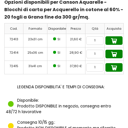
Opzioni disponibili per Canson Aquarelle -
Blocchi di carta per Acquerello in cotone al 60% -
20 fogli a Grana fine da 300 gr/mq.
Cod.
Formato
Disponibile
Prezzo
Q.tà
Acquista
72413
23x31 cm
SI
21,60 €
72414
25x36 cm
SI
28,90 €
72415
31x41 cm
SI
37,80 €
LEGENDA DISPONIBILITA' E TEMPI DI CONSEGNA:
Disponibile:
Prodotto DISPONIBILE in negozio, consegna entro
48/72 h lavorative
Consegna 10/15 gg.: