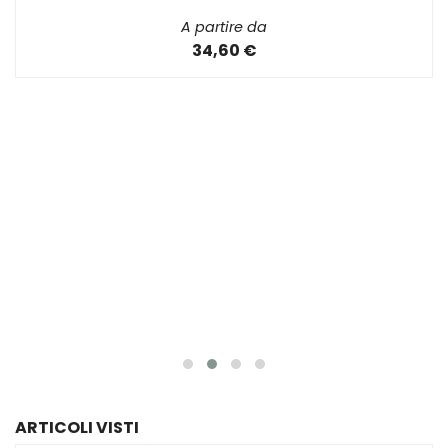
ARCHES - BLOCCHI DA 20 FOGLI PER ACQUERELLO
COTONE 100%, GRANA FINE 300...
A partire da
34,60 €
ARTICOLI VISTI