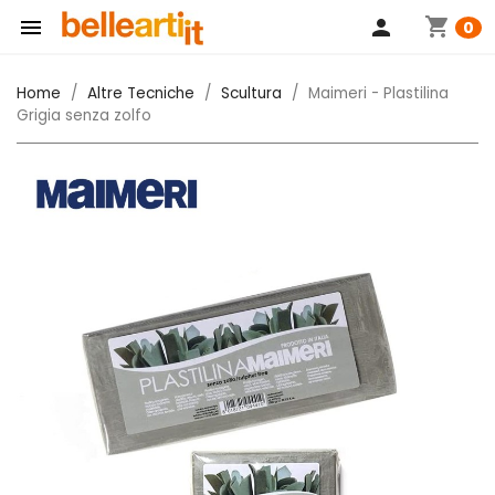
shopping_cart

person
0
Home
Altre Tecniche
Scultura
Maimeri - Plastilina
Grigia senza zolfo