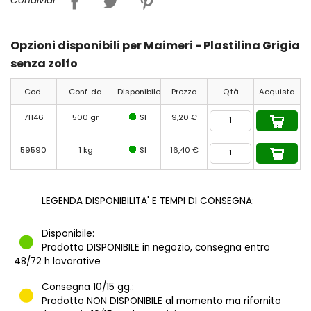
Condividi
Opzioni disponibili per Maimeri - Plastilina Grigia
senza zolfo
Cod.
Conf. da
Disponibile
Prezzo
Q.tà
Acquista
71146
500 gr
SI
9,20 €
59590
1 kg
SI
16,40 €
LEGENDA DISPONIBILITA' E TEMPI DI CONSEGNA:
Disponibile:
Prodotto DISPONIBILE in negozio, consegna entro
48/72 h lavorative
Consegna 10/15 gg.:
Prodotto NON DISPONIBILE al momento ma rifornito