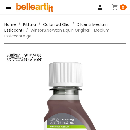
shopping_cart

person
0
Home
Pittura
Colori ad Olio
Diluenti Medium
Essiccanti
Winsor&Newton Liquin Original - Medium
Essiccante gel