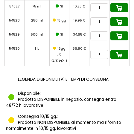
54527
75 ml
SI
10,25 €
54528
250 ml
15 gg
19,95 €
54529
500 ml
SI
34,65 €
54530
1 lt
15gg
56,80 €
in
arrivo: 1
LEGENDA DISPONIBILITA' E TEMPI DI CONSEGNA:
Disponibile:
Prodotto DISPONIBILE in negozio, consegna entro
48/72 h lavorative
Consegna 10/15 gg.:
Prodotto NON DISPONIBILE al momento ma rifornito
normalmente in 10/15 gg. lavorativi