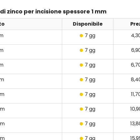
di zinco per incisione spessore 1 mm
to
Disponibile
Pre
cm
7 gg
4,3
cm
7 gg
6,9
cm
7 gg
6,7
cm
7 gg
8,4
cm
7 gg
11,
cm
7 gg
10,
cm
7 gg
13,
cm
7 gg
15,