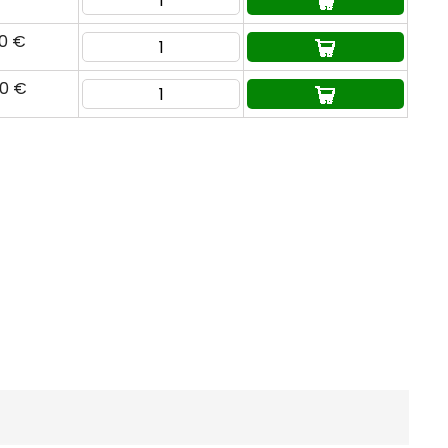
50 €
70 €