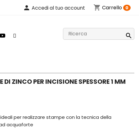
shopping_cart
person
Carrello
Accedi al tuo account
0

 DI ZINCO PER INCISIONE SPESSORE 1 MM
 ideali per realizzare stampe con la tecnica della
 ad acquaforte