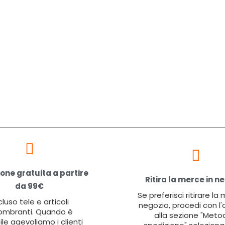
one gratuita a partire
Ritira la merce in n
da 99€
Se preferisci ritirare la
cluso tele e articoli
negozio, procedi con l'
ombranti. Quando è
alla sezione "Metod
ile agevoliamo i clienti