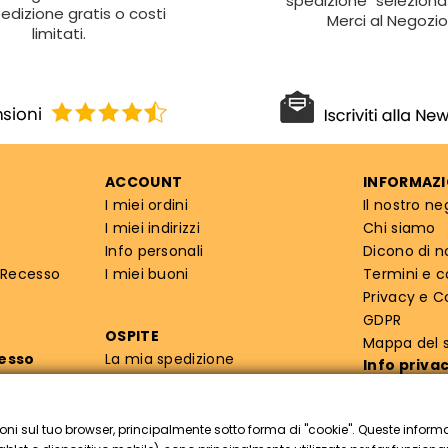
spedizione" seleziona 
edizione gratis o costi
Merci al Negozio
limitati.
ACCOUNT
INFORMAZI
I miei ordini
Il nostro ne
I miei indirizzi
Chi siamo
Info personali
Dicono di n
 Recesso
I miei buoni
Termini e c
Privacy e C
GDPR
OSPITE
Mappa del s
cesso
La mia spedizione
Info priva
oni sul tuo browser, principalmente sotto forma di "cookie". Queste inform