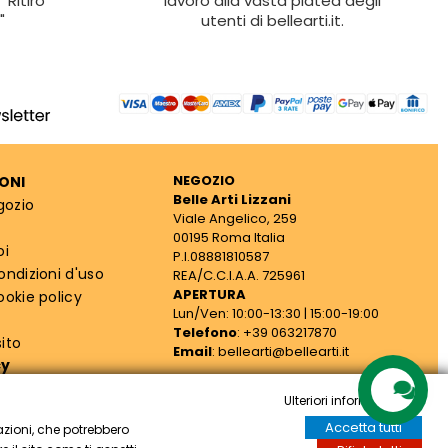
"Ritiro
lavoro alla vasta platea degli
"
utenti di bellearti.it.
NEGOZIO
ONI
Belle Arti Lizzani
gozio
Viale Angelico, 259
00195 Roma Italia
oi
P.I.08881810587
ondizioni d'uso
REA/C.C.I.A.A. 725961
APERTURA
ookie policy
Lun/Ven: 10:00-13:30 | 15:00-19:00
Telefono
: +39 063217870
ito
Email
: bellearti@bellearti.it
cy
Ulteriori informazioni
Accetta tutti
azioni, che potrebbero