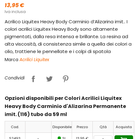
13,95 €
Iva inclusa
Acrilico Liquitex Heavy Body Carminio d’Alizarina imit.. I
colori acrilici Liquitex Heavy Body sono altamente
pigmentati, dalla resa intensa e brillante. La resina ad
alta viscosità, di consistenza simile a quella dei colori a
olio, trattiene le pennellate e i colpi di spatola
Marca
Acrilici Liquitex
Condividi
Opzioni disponibili per Colori Acrilici Liquitex
Heavy Body Carminio d'Alizarina Permanente
imit. (116) tubo da 59 ml
Cod.
Disponibile
Prezzo
Q.tà
Acquista
52493
-
SI
13,95 €