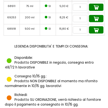
68911
75 ml
SI
5,00 €
69253
200 ml
SI
8,25 €
68918
500 ml
SI
15,80 €
LEGENDA DISPONIBILITA' E TEMPI DI CONSEGNA:
Disponibile:
Prodotto DISPONIBILE in negozio, consegna entro
48/72 h lavorative
Consegna 10/15 gg.:
Prodotto NON DISPONIBILE al momento ma rifornito
normalmente in 10/15 gg. lavorativi
Richiedi:
Prodotto SU ORDINAZIONE, verrà richiesto al fornitore
dopo il pagamento e consegnato in 10/15 gg.