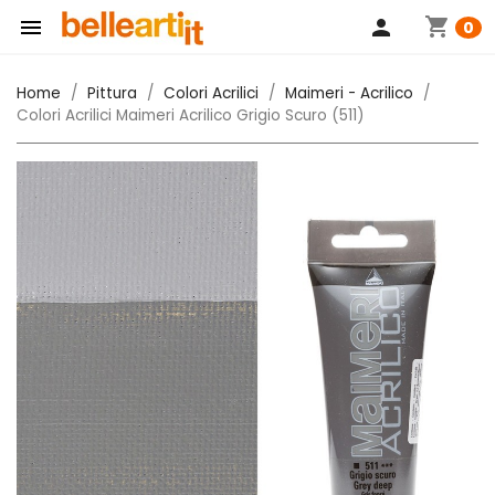
shopping_cart

person
0
Home
Pittura
Colori Acrilici
Maimeri - Acrilico
Colori Acrilici Maimeri Acrilico Grigio Scuro (511)