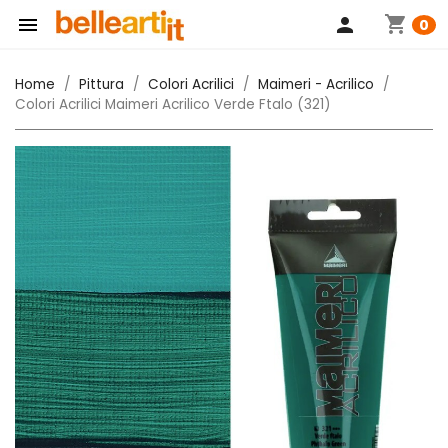
shopping_cart

person
0
Home
Pittura
Colori Acrilici
Maimeri - Acrilico
Colori Acrilici Maimeri Acrilico Verde Ftalo (321)