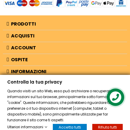
PRODOTTI
ACQUISTI
ACCOUNT
OSPITE
INFORMAZIONI
Controlla la tua privacy
NEGOZIO
Quando visiti un sito Web, esso può archiviare o recuperare
informazioni sul tuo browser, principalmente sotto forma di
Contact us
"cookie". Queste informazioni, che potrebbero riguardare te, le tue
© 2026 - Bellearti.it -
credits
preferenze o il tuo dispositivo internet (computer, tablet o
dispositivo mobile), sono principalmente utilizzate per far
funzionare il sito come ti aspetti.
Ulteriori informazioni
Accetta tutti
Rifiuta tutti
HOME
ACCOUNT
CASSA
CERCA