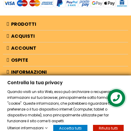
PRODOTTI
ACQUISTI
ACCOUNT
OSPITE
INFORMAZIONI
Controlla la tua privacy
NEGOZIO
Quando visiti un sito Web, esso può archiviare o recuperare
informazioni sul tuo browser, principalmente sotto forma di
Contact us
"cookie". Queste informazioni, che potrebbero riguardare te, le tue
© 2026 - Bellearti.it -
credits
preferenze o il tuo dispositivo internet (computer, tablet o
dispositivo mobile), sono principalmente utilizzate per far
funzionare il sito come ti aspetti.
Ulteriori informazioni
Accetta tutti
Rifiuta tutti
HOME
ACCOUNT
CASSA
CERCA