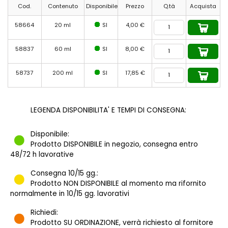
Cod.
Contenuto
Disponibile
Prezzo
Q.tà
Acquista
58664
20 ml
SI
4,00 €
58837
60 ml
SI
8,00 €
58737
200 ml
SI
17,85 €
LEGENDA DISPONIBILITA' E TEMPI DI CONSEGNA:
Disponibile:
Prodotto DISPONIBILE in negozio, consegna entro
48/72 h lavorative
Consegna 10/15 gg.:
Prodotto NON DISPONIBILE al momento ma rifornito
normalmente in 10/15 gg. lavorativi
Richiedi:
Prodotto SU ORDINAZIONE, verrà richiesto al fornitore