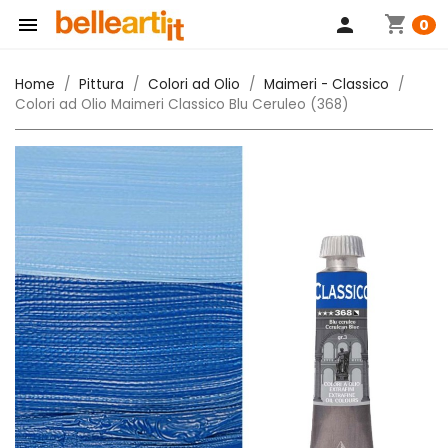
shopping_cart

person
0
Home
Pittura
Colori ad Olio
Maimeri - Classico
Colori ad Olio Maimeri Classico Blu Ceruleo (368)