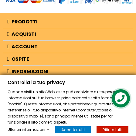
PRODOTTI
ACQUISTI
ACCOUNT
OSPITE
INFORMAZIONI
Controlla la tua privacy
NEGOZIO
Quando visiti un sito Web, esso può archiviare o recuperare
informazioni sul tuo browser, principalmente sotto forma di
Contact us
"cookie". Queste informazioni, che potrebbero riguardare te, le tue
© 2026 - Bellearti.it -
credits
preferenze o il tuo dispositivo internet (computer, tablet o
dispositivo mobile), sono principalmente utilizzate per far
funzionare il sito come ti aspetti.
Ulteriori informazioni
Accetta tutti
Rifiuta tutti
HOME
ACCOUNT
CASSA
CERCA