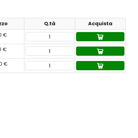
zzo
Q.tà
Acquista
0 €
0 €
80 €