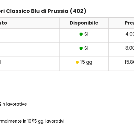
ri Classico Blu di Prussia (402)
uto
Disponibile
Pre
SI
4,0
SI
8,0
l
15 gg
15,
 h lavorative
almente in 10/15 gg. lavorativi