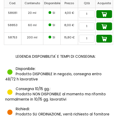
Cod.
Contenuto
Disponibile
Prezzo
Q.tà
Acquista
58681
20 ml
SI
4,00 €
58853
60 ml
SI
8,00 €
58753
200 ml
SI
15,80 €
LEGENDA DISPONIBILITA' E TEMPI DI CONSEGNA:
Disponibile:
Prodotto DISPONIBILE in negozio, consegna entro
48/72 h lavorative
Consegna 10/15 gg.:
Prodotto NON DISPONIBILE al momento ma rifornito
normalmente in 10/15 gg. lavorativi
Richiedi:
Prodotto SU ORDINAZIONE, verrà richiesto al fornitore