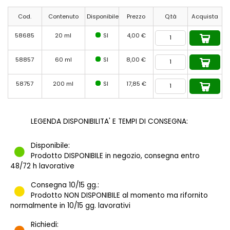
Cod.
Contenuto
Disponibile
Prezzo
Q.tà
Acquista
58685
20 ml
SI
4,00 €
58857
60 ml
SI
8,00 €
58757
200 ml
SI
17,85 €
LEGENDA DISPONIBILITA' E TEMPI DI CONSEGNA:
Disponibile:
Prodotto DISPONIBILE in negozio, consegna entro
48/72 h lavorative
Consegna 10/15 gg.:
Prodotto NON DISPONIBILE al momento ma rifornito
normalmente in 10/15 gg. lavorativi
Richiedi: