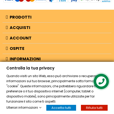
PRODOTTI
ACQUISTI
ACCOUNT
OSPITE
INFORMAZIONI
Controlla la tua privacy
NEGOZIO
Quando visiti un sito Web, esso può archiviare o recuperare
informazioni sul tuo browser, principalmente sotto forma di
Contact us
"cookie". Queste informazioni, che potrebbero riguardare te, le tue
© 2026 - Bellearti.it -
credits
preferenze o il tuo dispositivo internet (computer, tablet o
dispositivo mobile), sono principalmente utilizzate per far
funzionare il sito come ti aspetti.
Ulteriori informazioni
Accetta tutti
Rifiuta tutti
HOME
ACCOUNT
CASSA
CERCA