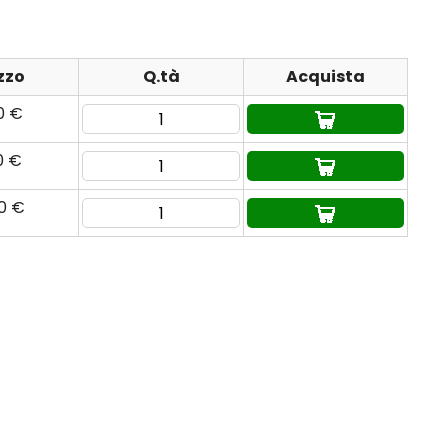
zzo
Q.tà
Acquista
0 €
0 €
80 €