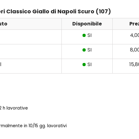
ri Classico Giallo di Napoli Scuro (107)
uto
Disponibile
Pre
SI
4,0
SI
8,0
l
SI
15,
 h lavorative
almente in 10/15 gg. lavorativi