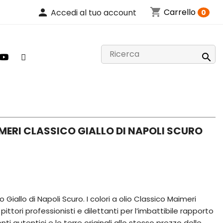
shopping_cart
person
Carrello
Accedi al tuo account
0

MERI CLASSICO GIALLO DI NAPOLI SCURO
 Giallo di Napoli Scuro. I colori a olio Classico Maimeri
pittori professionisti e dilettanti per l’imbattibile rapporto
ti autentici e le terre originali allo stesso prezzo delle