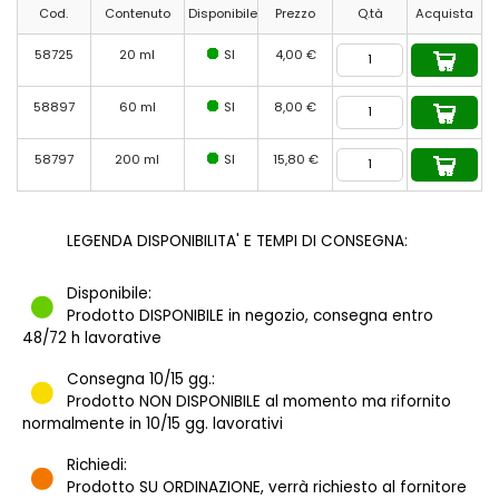
Cod.
Contenuto
Disponibile
Prezzo
Q.tà
Acquista
58725
20 ml
SI
4,00 €
58897
60 ml
SI
8,00 €
58797
200 ml
SI
15,80 €
LEGENDA DISPONIBILITA' E TEMPI DI CONSEGNA:
Disponibile:
Prodotto DISPONIBILE in negozio, consegna entro
48/72 h lavorative
Consegna 10/15 gg.:
Prodotto NON DISPONIBILE al momento ma rifornito
normalmente in 10/15 gg. lavorativi
Richiedi:
Prodotto SU ORDINAZIONE, verrà richiesto al fornitore