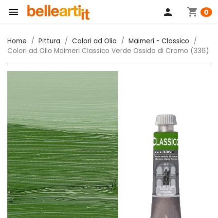
shopping_cart

person
0
Home
Pittura
Colori ad Olio
Maimeri - Classico
Colori ad Olio Maimeri Classico Verde Ossido di Cromo (336)