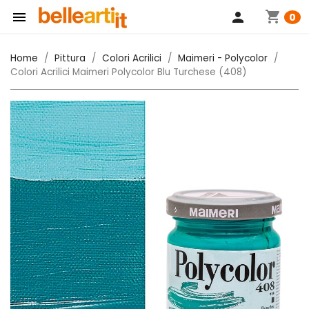
shopping_cart

person
0
Home
Pittura
Colori Acrilici
Maimeri - Polycolor
Colori Acrilici Maimeri Polycolor Blu Turchese (408)