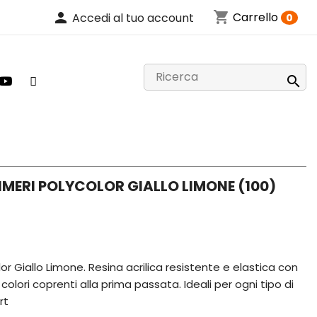
shopping_cart
person
Carrello
Accedi al tuo account
0

IMERI POLYCOLOR GIALLO LIMONE (100)
olor Giallo Limone. Resina acrilica resistente e elastica con
colori coprenti alla prima passata. Ideali per ogni tipo di
rt