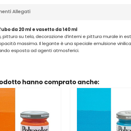
enti Allegati
Tubo da 20 ml e vasetto da 140 ml
tica, pittura su tela, decorazione d’interni e pittura murale in
acità massima. Il legante è una speciale emulsione vinilica 
ando esposta ad agenti atmosferici.
prodotto hanno comprato anche: