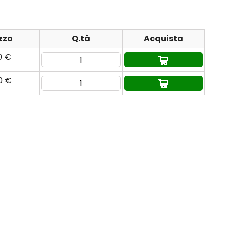
zzo
Q.tà
Acquista
0 €
0 €