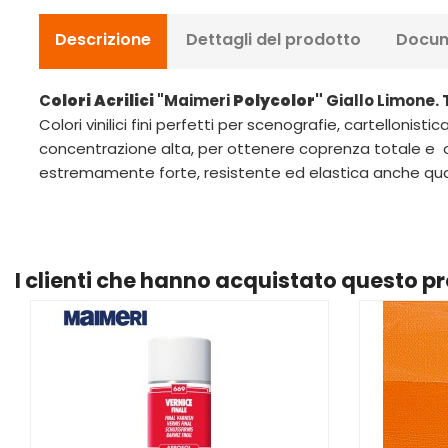
Descrizione
Dettagli del prodotto
Docum
C
olori Acrilici
"Maimeri
Polycolor"
Giallo Limone. 
Colori vinilici fini perfetti per scenografie, cartellonis
concentrazione alta, per ottenere coprenza totale e op
estremamente forte, resistente ed elastica anche qu
I clienti che hanno acquistato questo 