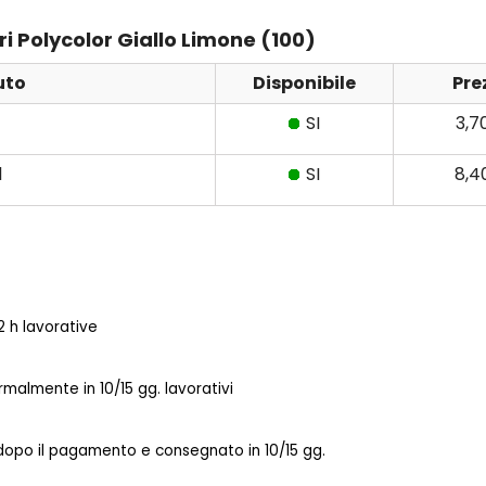
eri Polycolor Giallo Limone (100)
uto
Disponibile
Pre
SI
3,7
l
SI
8,4
 h lavorative
almente in 10/15 gg. lavorativi
 dopo il pagamento e consegnato in 10/15 gg.