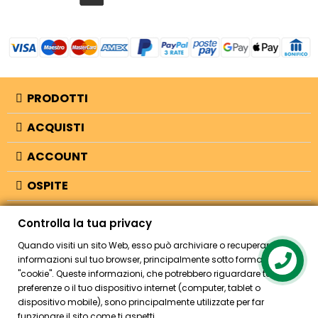
PRODOTTI
ACQUISTI
ACCOUNT
OSPITE
INFORMAZIONI
Controlla la tua privacy
NEGOZIO
Quando visiti un sito Web, esso può archiviare o recuperare
informazioni sul tuo browser, principalmente sotto forma di
Contact us
"cookie". Queste informazioni, che potrebbero riguardare te, le tue
preferenze o il tuo dispositivo internet (computer, tablet o
© 2026 - Bellearti.it -
credits
dispositivo mobile), sono principalmente utilizzate per far
funzionare il sito come ti aspetti.