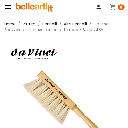
shopping_cart

person
0
Home
Pittura
Pennelli
Altri Pennelli
Da Vinci -
Spazzola puliscitavolo in pelo di capra - Serie 2485