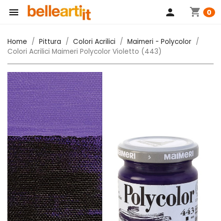
shopping_cart

person
0
Home
Pittura
Colori Acrilici
Maimeri - Polycolor
Colori Acrilici Maimeri Polycolor Violetto (443)