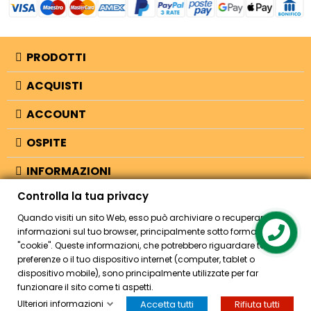
PRODOTTI
ACQUISTI
ACCOUNT
OSPITE
INFORMAZIONI
Controlla la tua privacy
NEGOZIO
Quando visiti un sito Web, esso può archiviare o recuperare
informazioni sul tuo browser, principalmente sotto forma di
Contact us
"cookie". Queste informazioni, che potrebbero riguardare te, le tue
© 2026 - Bellearti.it -
credits
preferenze o il tuo dispositivo internet (computer, tablet o
dispositivo mobile), sono principalmente utilizzate per far
funzionare il sito come ti aspetti.
Ulteriori informazioni
Accetta tutti
Rifiuta tutti
HOME
ACCOUNT
CASSA
CERCA