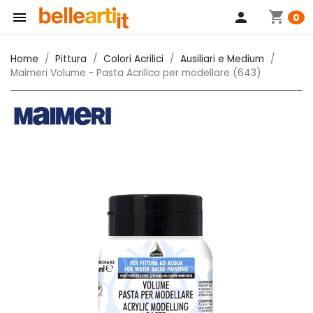
shopping_cart

person
0
Home
Pittura
Colori Acrilici
Ausiliari e Medium
Maimeri Volume - Pasta Acrilica per modellare (643)