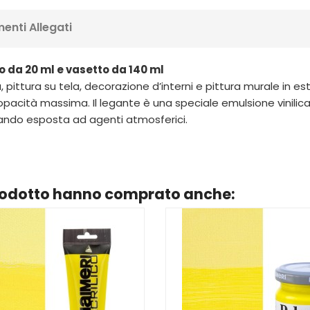
enti Allegati
 da 20 ml e vasetto da 140 ml
tica, pittura su tela, decorazione d’interni e pittura murale in
acità massima. Il legante è una speciale emulsione vinilica 
ando esposta ad agenti atmosferici.
prodotto hanno comprato anche: