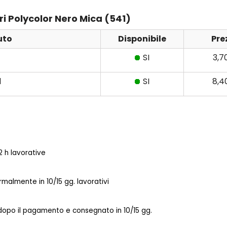
eri Polycolor Nero Mica (541)
uto
Disponibile
Pre
SI
3,7
l
SI
8,4
 h lavorative
almente in 10/15 gg. lavorativi
 dopo il pagamento e consegnato in 10/15 gg.