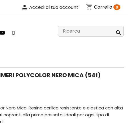
shopping_cart
person
Carrello
Accedi al tuo account
0

IMERI POLYCOLOR NERO MICA (541)
olor Nero Mica. Resina acrilica resistente e elastica con alta
i coprenti alla prima passata. Ideali per ogni tipo di
rt