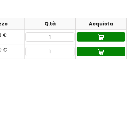
zzo
Q.tà
Acquista
0 €
0 €