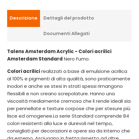
Descrizione
Dettagli del prodotto
Documenti Allegati
Talens Amsterdam Acrylic - Colori acrilici
Amsterdam Standard
Nero Fumo.
Colori acrilici
realizzati a base di emulsione acrilica
al 100% e pigmenti di alta qualità, sono praticamente
inodori e anche se stesi in strati spessi rimangono
flessibili e non creano screpolature. Hanno una
viscosità mediamente cremosa che li rende ideali sia
per pennellate e texture corpose che per stesure più
lisce ed omogenee.La serie Standard comprende 84
colori resistenti alla luce e durevoli nel tempo,
consigliati per decorazioni e opere sia da interno che
da esterno. Asciugano in fretta rispetto ad altre