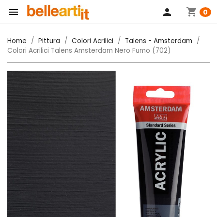
shopping_cart

person
0
Home
Pittura
Colori Acrilici
Talens - Amsterdam
Colori Acrilici Talens Amsterdam Nero Fumo (702)