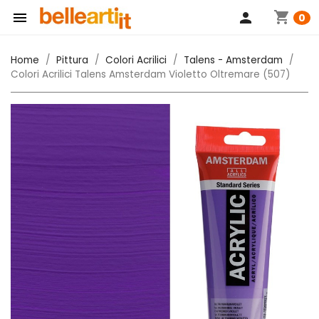
shopping_cart

person
0
Home
Pittura
Colori Acrilici
Talens - Amsterdam
Colori Acrilici Talens Amsterdam Violetto Oltremare (507)