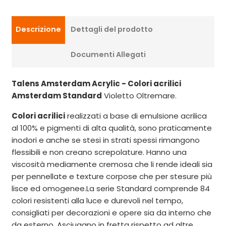
Descrizione
Dettagli del prodotto
Documenti Allegati
Talens Amsterdam Acrylic - Colori acrilici
Amsterdam Standard
Violetto Oltremare.
Colori acrilici
realizzati a base di emulsione acrilica
al 100% e pigmenti di alta qualità, sono praticamente
inodori e anche se stesi in strati spessi rimangono
flessibili e non creano screpolature. Hanno una
viscosità mediamente cremosa che li rende ideali sia
per pennellate e texture corpose che per stesure più
lisce ed omogenee.La serie Standard comprende 84
colori resistenti alla luce e durevoli nel tempo,
consigliati per decorazioni e opere sia da interno che
da esterno. Asciugano in fretta rispetto ad altre