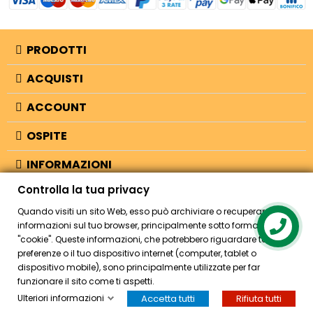
PRODOTTI
ACQUISTI
ACCOUNT
OSPITE
INFORMAZIONI
Controlla la tua privacy
NEGOZIO
Quando visiti un sito Web, esso può archiviare o recuperare
informazioni sul tuo browser, principalmente sotto forma di
Contact us
"cookie". Queste informazioni, che potrebbero riguardare te, le tue
© 2026 - Bellearti.it -
credits
preferenze o il tuo dispositivo internet (computer, tablet o
dispositivo mobile), sono principalmente utilizzate per far
funzionare il sito come ti aspetti.
Ulteriori informazioni
Accetta tutti
Rifiuta tutti
HOME
ACCOUNT
CASSA
CERCA