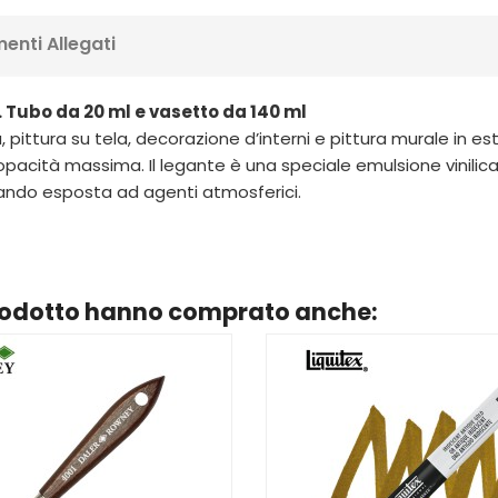
enti Allegati
. Tubo da 20 ml e vasetto da 140 ml
tica, pittura su tela, decorazione d’interni e pittura murale in
acità massima. Il legante è una speciale emulsione vinilica 
ando esposta ad agenti atmosferici.
prodotto hanno comprato anche: