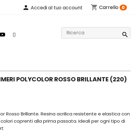
shopping_cart
person
Carrello
Accedi al tuo account
0

IMERI POLYCOLOR ROSSO BRILLANTE (220)
lor Rosso Brillante. Resina acrilica resistente e elastica con
colori coprenti alla prima passata. Ideali per ogni tipo di
rt