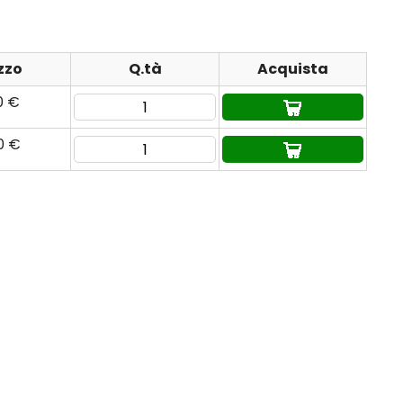
zzo
Q.tà
Acquista
0 €
0 €