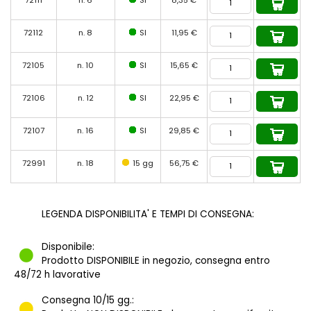
72112
n. 8
SI
11,95 €
72105
n. 10
SI
15,65 €
72106
n. 12
SI
22,95 €
72107
n. 16
SI
29,85 €
72991
n. 18
15 gg
56,75 €
LEGENDA DISPONIBILITA' E TEMPI DI CONSEGNA:
Disponibile:
Prodotto DISPONIBILE in negozio, consegna entro
48/72 h lavorative
Consegna 10/15 gg.: