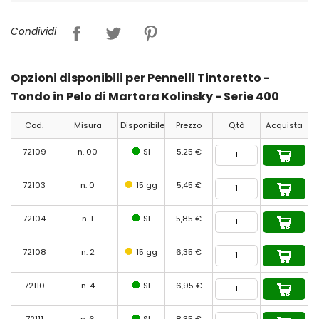
Condividi
Opzioni disponibili per Pennelli Tintoretto -
Tondo in Pelo di Martora Kolinsky - Serie 400
Cod.
Misura
Disponibile
Prezzo
Q.tà
Acquista
72109
n. 00
SI
5,25 €
72103
n. 0
15 gg
5,45 €
72104
n. 1
SI
5,85 €
72108
n. 2
15 gg
6,35 €
72110
n. 4
SI
6,95 €
72111
n. 6
SI
8,35 €