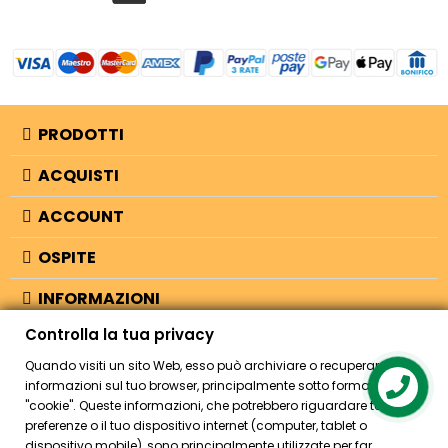
PRODOTTI
ACQUISTI
ACCOUNT
OSPITE
INFORMAZIONI
Controlla la tua privacy
NEGOZIO
Quando visiti un sito Web, esso può archiviare o recuperare
informazioni sul tuo browser, principalmente sotto forma di
Contact us
"cookie". Queste informazioni, che potrebbero riguardare te, le tue
© 2026 - Bellearti.it -
credits
preferenze o il tuo dispositivo internet (computer, tablet o
dispositivo mobile), sono principalmente utilizzate per far