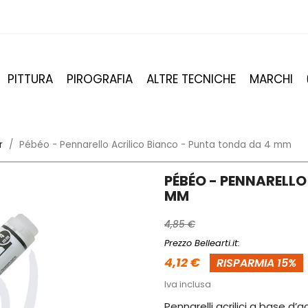
PITTURA
PIROGRAFIA
ALTRE TECNICHE
MARCHI
r
Pébéo - Pennarello Acrilico Bianco - Punta tonda da 4 mm
PÉBÉO - PENNARELLO
MM
4,85 €
Prezzo Bellearti.it:
4,12 €
RISPARMIA 15%
Iva inclusa
Pennarelli acrilici a base d’