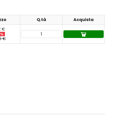
zzo
Q.tà
Acquista
2 €
5%
5 €