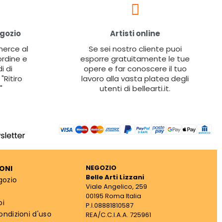
egozio
Artisti online
 merce al
Se sei nostro cliente puoi
ordine e
esporre gratuitamente le tue
i di
opere e far conoscere il tuo
"Ritiro
lavoro alla vasta platea degli
"
utenti di bellearti.it.
NEGOZIO
ONI
Belle Arti Lizzani
gozio
Viale Angelico, 259
00195 Roma Italia
oi
P.I.08881810587
ondizioni d'uso
REA/C.C.I.A.A. 725961