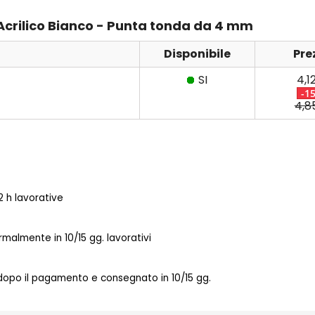
 Acrilico Bianco - Punta tonda da 4 mm
Disponibile
Pre
SI
4,1
-1
4,8
 h lavorative
almente in 10/15 gg. lavorativi
 dopo il pagamento e consegnato in 10/15 gg.