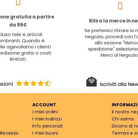
one gratuita a partire
Ritira la merce in n
da 99€
Se preferisci ritirare la
cluso tele e articoli
negozio, procedi con l'
ombranti. Quando è
alla sezione "Metod
ile agevoliamo i clienti
spedizione" seleziona 
edizione gratis o costi
Merci al Negozio
limitati.
ACCOUNT
INFORMAZI
I miei ordini
Il nostro ne
I miei indirizzi
Chi siamo
Info personali
Dicono di n
 Recesso
I miei buoni
Termini e c