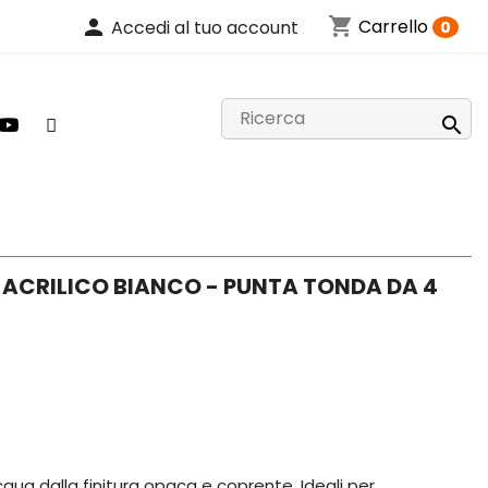
shopping_cart
person
Carrello
Accedi al tuo account
0

 ACRILICO BIANCO - PUNTA TONDA DA 4
acqua dalla finitura opaca e coprente. Ideali per