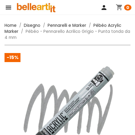
shopping_cart

person
0
Home
Disegno
Pennarelli e Marker
Pébéo Acrylic
Marker
Pébéo - Pennarello Acrilico Grigio - Punta tonda da
4 mm
-15%